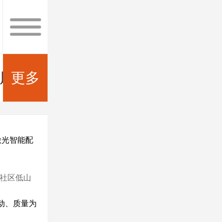
风采
更多
合作伙伴
客户见证
联系
激光智能配
社区低山
驱动、质量为