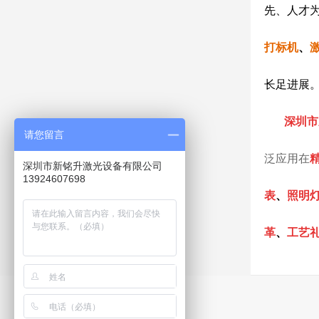
先、人才
打标机
、
长足进展
深圳市
请您留言
泛应用在
深圳市新铭升激光设备有限公司
13924607698
表
、
照明
革
、
工艺