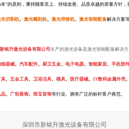
为本”的原则，秉持顾客至上、持续改善、品质卓越的质量方针，
激光切割机
、
激光雕刻机
、
激光焊接机
、
激光智能配备
解决方案
。
新铭升激光设备有限公
司
生产的激光设备及激光智能配备解决方
精细器械
、
汽车配件
、
厨卫五金
、
电子电器
、
智能家居
、
手机部
灯具
、
五金工具
、
卫浴洁具
、
模具
、
医疗器械
、
IT数码金属外壳
礼品
、
广告装饰
、
珠宝首饰
等
行业。拥有广泛的标杆客户典范。
深圳市新铭升激光设备有限公司